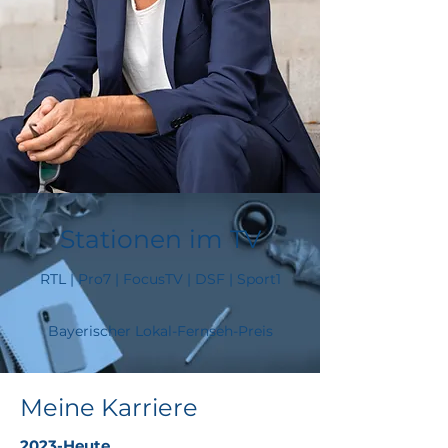
Stationen im TV
RTL | Pro7 | FocusTV | DSF | Sport1
Bayerischer Lokal-Fernseh-Preis
Meine Karriere
2023-H
eute