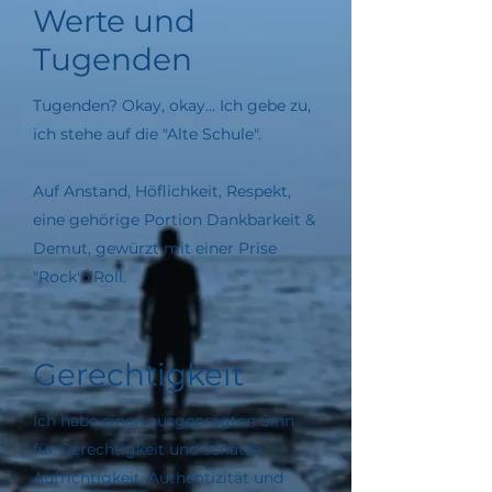
Werte und
Tugenden
Tugenden? Okay, okay... Ich gebe zu,
ich stehe auf die "Alte Schule".
Auf Anstand, Höflichkeit, Respekt,
eine gehörige Portion Dankbarkeit &
Demut, gewürzt mit einer Prise
"Rock'n'Roll.
Gerechtigkeit
Ich habe einen ausgeprägten Sinn
für Gerechtigkeit und schätze
Aufrichtigkeit, Authentizität und