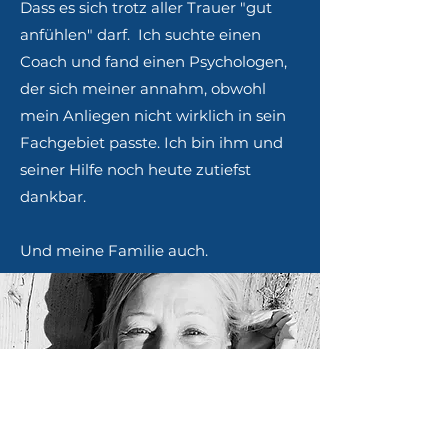
Dass es sich trotz aller Trauer "gut
anfühlen" darf. ​ Ich suchte einen
Coach und fand einen Psychologen,
der sich meiner annahm, obwohl
mein Anliegen nicht wirklich in sein
Fachgebiet passte. Ich bin ihm und
seiner Hilfe noch heute zutiefst
dankbar.
Und meine Familie auch.